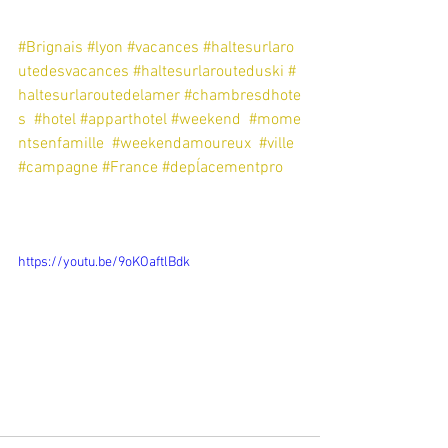
#Brignais
#lyon
#vacances
#haltesurlaro
utedesvacances
#haltesurlarouteduski
#
haltesurlaroutedelamer
#chambresdhote
s
#hotel
#apparthotel
#weekend
#mome
ntsenfamille
#weekendamoureux
#ville
#campagne
#France
#depĺacementpro
https://youtu.be/9oKOaftlBdk