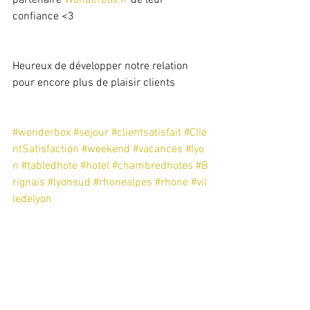
partenaire 
Wonderbox.fr
 de leur 
confiance <3
Heureux de développer notre relation 
pour encore plus de plaisir clients
#wonderbox
#sejour
#clientsatisfait
#Clie
ntSatisfaction
#weekend
#vacances
#lyo
n
#tabledhote
#hotel
#chambredhotes
#B
rignais
#lyonsud
#rhonealpes
#rhone
#vil
ledelyon