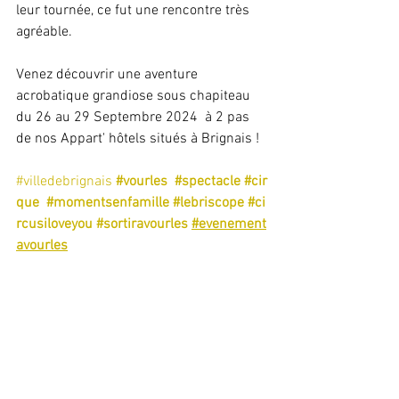
leur tournée, ce fut une rencontre très 
agréable.
Venez découvrir une aventure 
acrobatique grandiose sous chapiteau 
du 26 au 29 Septembre 2024  à 2 pas 
de nos Appart' hôtels situés à Brignais !
#villedebrignais
#vourles
#spectacle
#cir
que
#momentsenfamille
#lebriscope
#ci
rcusiloveyou
#sortiravourles
#evenement
avourles